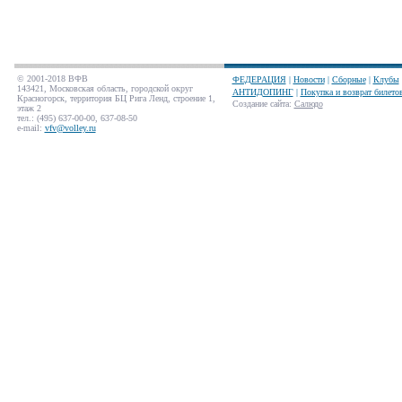
© 2001-2018 ВФВ
ФЕДЕРАЦИЯ
|
Новости
|
Сборные
|
Клубы
143421, Московская область, городской округ
АНТИДОПИНГ
|
Покупка и возврат билето
Красногорск, территория БЦ Рига Ленд, строение 1,
Создание сайта
:
Салюдо
этаж 2
тел.: (495) 637-00-00, 637-08-50
e-mail:
vfv@volley.ru