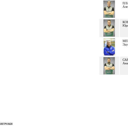
ПЛ
Але
КО
Юр
МЕ
Эду
СА
Ана
ИГРОКИ