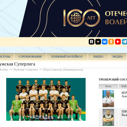
КЛУБЫ
СОРЕВНОВАНИЯ
ПЛЯЖНЫЙ ВОЛЕЙБОЛ
ВИДЕО
МЕДИА
жская Суперлига
Клубы
Мужская Суперлига
Югра-Самотлор (Нижневартовск)
ТРЕНЕРСКИЙ СОС
Фото
ФИО 
БЕ
Але
ПЯ
Вал