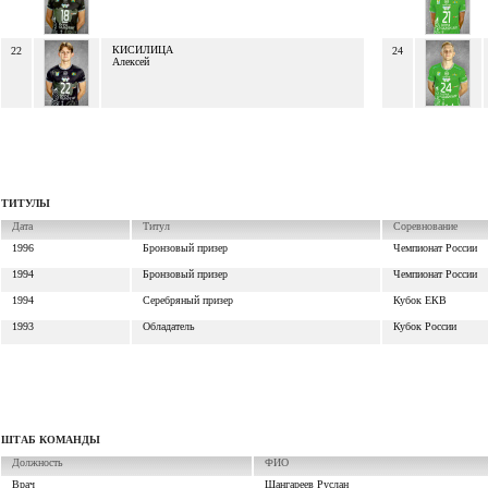
КИСИЛИЦА
22
24
Алексей
ТИТУЛЫ
Дата
Титул
Соревнование
1996
Бронзовый призер
Чемпионат России
1994
Бронзовый призер
Чемпионат России
1994
Серебряный призер
Кубок ЕКВ
1993
Обладатель
Кубок России
ШТАБ КОМАНДЫ
Должность
ФИО
Врач
Шангареев Руслан