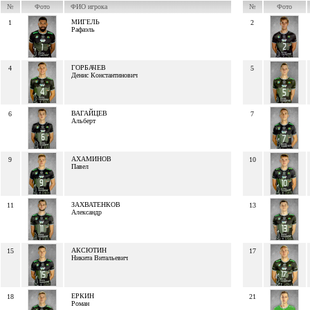
№
Фото
ФИО игрока
№
Фото
МИГЕЛЬ
1
2
Рафаэль
ГОРБАЧЕВ
4
5
Денис Константинович
ВАГАЙЦЕВ
6
7
Альберт
АХАМИНОВ
9
10
Павел
ЗАХВАТЕНКОВ
11
13
Александр
АКСЮТИН
15
17
Никита Витальевич
ЕРКИН
18
21
Роман