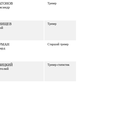
АТОНОВ
Тренер
ксандр
НИЩЕВ
Тренер
ий
РМАН
Старший тренер
ард
ВИЦКИЙ
Тренер-статистик
толий