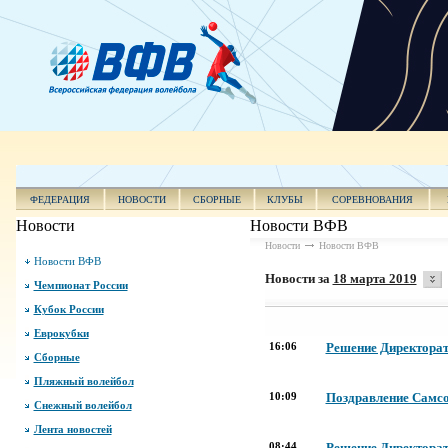
ФЕДЕРАЦИЯ
НОВОСТИ
СБОРНЫЕ
КЛУБЫ
СОРЕВНОВАНИЯ
Новости
Новости ВФВ
Новости
Новости ВФВ
Новости ВФВ
Новости за
18 марта 2019
Чемпионат России
Кубок России
Еврокубки
16:06
Решение Директората
Сборные
Пляжный волейбол
10:09
Поздравление Самсо
Снежный волейбол
Лента новостей
08:44
Решение Директора