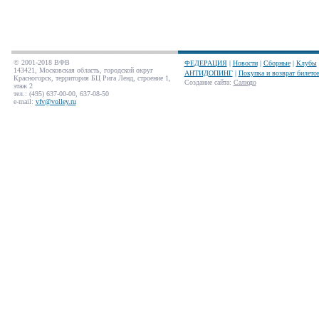
© 2001-2018 ВФВ
ФЕДЕРАЦИЯ
|
Новости
|
Сборные
|
Клубы
143421, Московская область, городской округ
АНТИДОПИНГ
|
Покупка и возврат билето
Красногорск, территория БЦ Рига Ленд, строение 1,
Создание сайта
:
Салюдо
этаж 2
тел.: (495) 637-00-00, 637-08-50
e-mail:
vfv@volley.ru