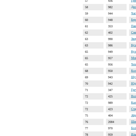
Гри
57
436
Дво
58
982
Чаг
59
944
Бер
60
948
Пав
61
353
Сми
62
402
Зве
63
990
Куз
63
986
Куз
65
949
Мон
65
957
Чех
65
956
Кол
68
950
Шут
69
943
Юди
70
942
Гре
71
347
Вол
72
425
Кал
72
989
Ста
72
423
Абр
75
404
Ши
76
2084
Бол
77
970
Иль
78
959