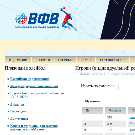
ФЕДЕРАЦИЯ
НОВОСТИ
СБОРНЫЕ
КЛУБЫ
СОРЕВНОВАНИЯ
Пляжный волейбол
Игроки (индивидуальный рей
Пляжный волейбол
Игроки (индивидуа
Российские соревнования
Искать по фамилии:
Международные соревнования
Игроки (индивидуальный рейтинг на
13.06.2023)
Мужчины
Арбитры
№
Лицензия
Иг
Переходы
Леш
1
258
Документы
Сто
2
240
Корты и стадионы для занятий
пляжным волейболом
Кра
3
137