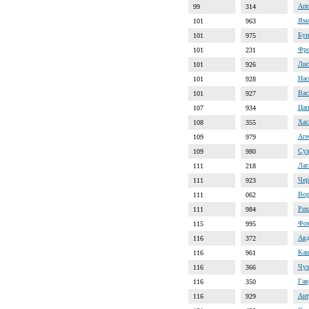
Апп
99
314
Яма
101
963
Бун
101
975
Фро
101
231
Лис
101
926
Нас
101
928
Вас
101
927
Цап
107
934
Хас
108
355
Аге
109
979
Сух
109
980
Лаг
111
218
Чер
111
923
Вор
111
062
Рих
111
984
Фом
115
995
Авд
116
372
Каш
116
961
Чух
116
366
Гав
116
350
Ант
116
929