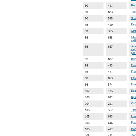
Бек
90
491
Тао
90
623
Фил
90
585
Кур
93
490
Мак
93
385
Мир
93
638
(A
Ага
93
637
(A
(AL
Вол
97
632
Ива
98
493
Пал
98
421
Ерм
98
653
Пуз
98
574
Бол
102
135
Кул
103
022
Суб
104
291
Тет
105
562
Гон
105
643
Рад
105
616
Вас
105
422
Лоб
105
423