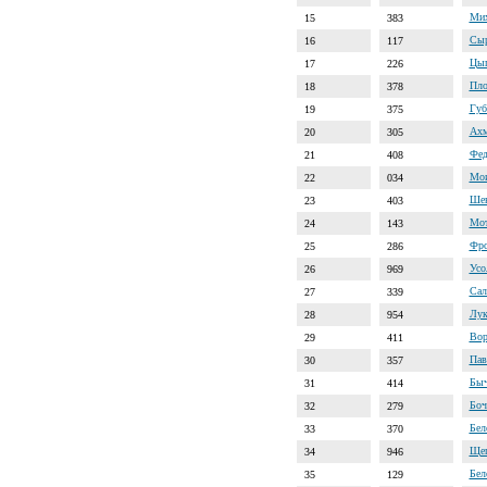
Мих
15
383
Сыр
16
117
Цыг
17
226
Пло
18
378
Губ
19
375
Ахм
20
305
Фед
21
408
Мои
22
034
Шев
23
403
Мот
24
143
Фро
25
286
Усо
26
969
Сал
27
339
Лук
28
954
Вор
29
411
Пав
30
357
Быч
31
414
Боч
32
279
Бел
33
370
Щег
34
946
Бел
35
129