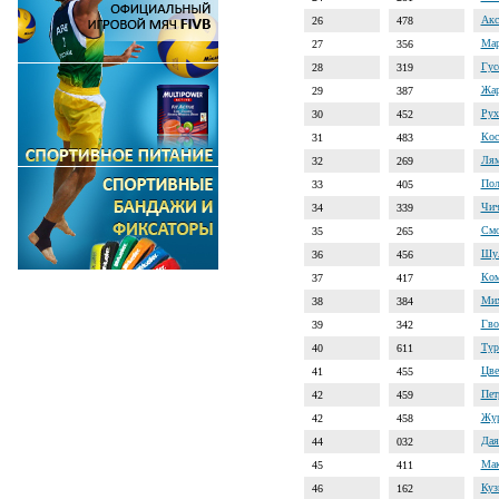
Акс
26
478
Мар
27
356
Гус
28
319
Жар
29
387
Рух
30
452
Кос
31
483
Лям
32
269
Пол
33
405
Чич
34
339
Смо
35
265
Шул
36
456
Ком
37
417
Мих
38
384
Гво
39
342
Тур
40
611
Цве
41
455
Пет
42
459
Жур
42
458
Дая
44
032
Мак
45
411
Куз
46
162