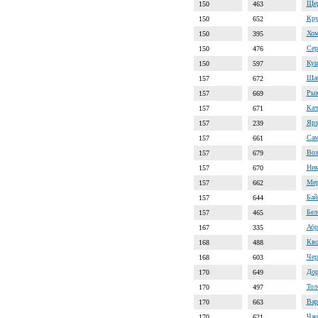
Щер
150
463
Кру
150
652
Хом
150
395
Сер
150
476
Куш
150
597
Шаб
157
672
Рык
157
669
Кач
157
671
Ярз
157
239
Сам
157
661
Воз
157
679
Ник
157
670
Мер
157
662
Бай
157
644
Бел
157
465
Абр
167
335
Кво
168
488
Чер
168
603
Дор
170
649
Тол
170
497
Вар
170
663
Чжо
170
621