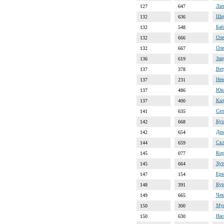
Лал
127
647
Шир
132
636
Баб
132
548
Оле
132
666
Оле
132
667
Зин
136
619
Вет
137
378
Нем
137
231
Юши
137
486
Кал
137
400
Сел
141
635
Куз
142
668
Дом
142
654
Скл
144
659
Кор
145
077
Хут
145
664
Ерм
147
154
Кур
148
391
Чек
149
665
Мус
150
300
Нас
150
630