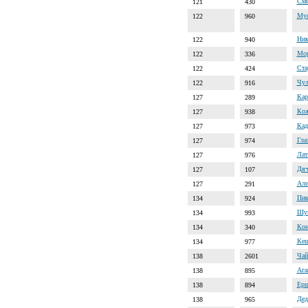
Сми
121
430
Мус
122
960
Ник
122
940
Мор
122
336
Ста
122
424
Чул
122
916
Кар
127
289
Кож
127
938
Кад
127
973
Гла
127
974
Лат
127
976
Дяч
127
107
Али
127
291
Пик
134
924
Шум
134
993
Кон
134
340
Кеш
134
977
Чай
138
2601
Ага
138
895
Ерш
138
894
Дед
138
965