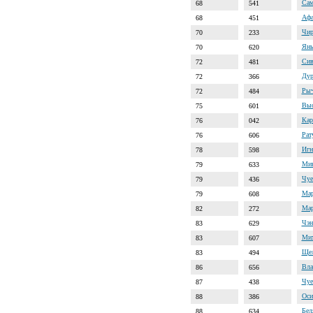
Сам
68
541
Афа
68
451
Чир
70
233
Янь
70
620
Сив
72
481
Дур
72
366
Рыч
72
484
Выс
75
601
Кар
76
042
Рат
76
606
Игн
78
598
Мин
79
633
Чуе
79
436
Мар
79
608
Мар
82
272
Чэн
83
629
Мих
83
607
Щел
83
494
Вла
86
656
Чуе
87
438
Оси
88
386
Бел
88
634