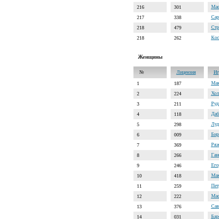
Мас
216
301
Сар
217
338
Стр
218
479
Кос
218
262
Женщины
№
Лицензия
Иг
Мак
1
187
Хол
2
224
Руд
3
211
Даб
4
118
Луд
5
298
Бир
6
009
Ряж
7
369
Ган
8
266
Его
9
246
Мак
10
418
Пет
11
259
Мас
12
222
Сав
13
376
Бар
14
031