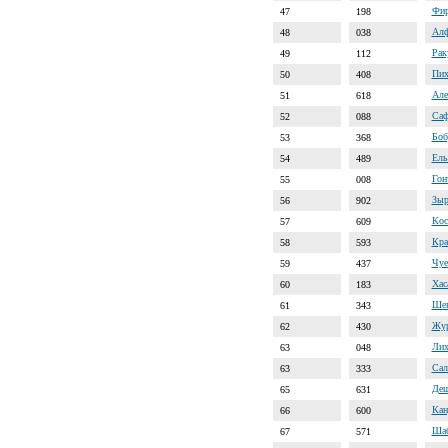
Фир
47
198
Алф
48
038
Рак
49
112
Пих
50
408
Але
51
618
Саф
52
088
Боб
53
368
Ель
54
489
Гон
55
008
Зыр
56
902
Кос
57
609
Кра
58
593
Чуе
59
437
Хас
60
183
Шек
61
343
Жур
62
430
Лих
63
048
Сал
63
333
Деш
65
631
Кан
66
600
Шаб
67
571