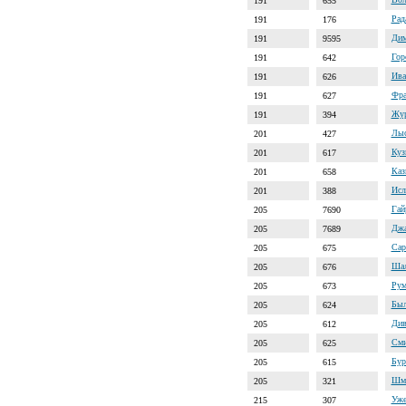
191
655
Рад
191
176
Дим
191
9595
Гор
191
642
Ива
191
626
Фра
191
627
Жур
191
394
Лыс
201
427
Куз
201
617
Каз
201
658
Исл
201
388
Гай
205
7690
Джа
205
7689
Сар
205
675
Шал
205
676
Рум
205
673
Был
205
624
Див
205
612
Сми
205
625
Бур
205
615
Шма
205
321
Уже
215
307