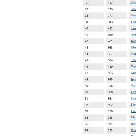
Хра
36
412
Зай
37
229
Заж
38
171
Пер
39
343
Тыш
40
432
Аба
41
030
Ков
42
401
Маш
43
968
Сед
44
367
Тер
45
304
Гар
46
410
Мел
47
955
Буд
48
945
Сви
49
196
Гус
50
380
Сав
51
951
Гор
52
962
Пон
53
280
Мат
53
385
Ярч
55
971
Ром
56
283