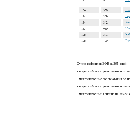
Шка
161
947
Юшк
164
958
Вер
164
309
Кац
164
342
Юна
167
060
Каб
168
371
Гар
168
409
Сумма рейтингов ВФВ за 365 дней:
- всероссийские соревнования по пля
- международные соревнования по пл
- всероссийские соревнования по воле
- международный рейтинг по шкале 