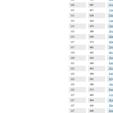
Адо
105
067
Сем
111
657
Цзю
111
628
Сев
111
610
Аши
111
470
Про
115
589
Ник
115
640
Шап
117
373
Укр
117
482
Нес
119
442
Лео
120
416
Каю
121
569
Моз
122
402
Баб
122
390
Фед
122
591
Лис
125
586
Виз
125
573
Сол
127
485
Жло
127
094
Шад
127
645
Кеш
127
646