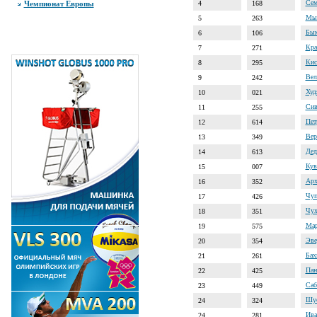
Сем
Чемпионат Европы
4
168
Мыс
5
263
Бык
6
106
Кра
7
271
Кис
8
295
Вел
9
242
Худ
10
021
Сив
11
255
Пет
12
614
Вер
13
349
Дед
14
613
Кув
15
007
Арх
16
352
Чуп
17
426
Чух
18
351
Мар
19
575
Эве
20
354
Бах
21
261
Пан
22
425
Саб
23
449
Шус
24
324
Ива
24
281