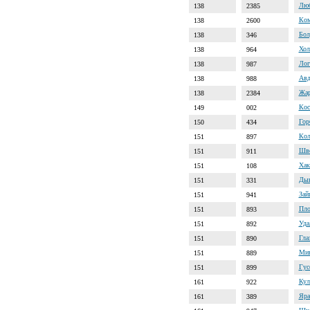
Люб
138
2385
Ком
138
2600
Бол
138
346
Хол
138
964
Лог
138
987
Авд
138
988
Жар
138
2384
Кос
149
002
Гор
150
434
Кол
151
897
Шве
151
911
Хак
151
108
Дын
151
331
Зай
151
941
Пло
151
893
Уда
151
892
Гла
151
890
Мин
151
889
Гус
151
899
Кул
161
922
Яра
161
389