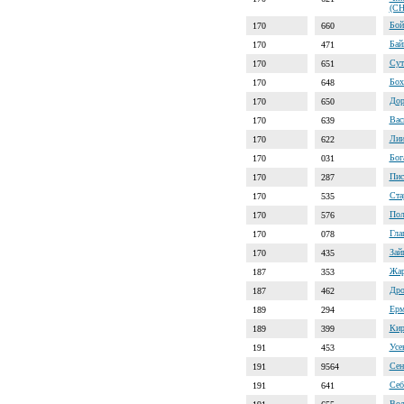
(C
Бой
170
660
Бай
170
471
Сут
170
651
Бох
170
648
Дор
170
650
Вас
170
639
Лии
170
622
Бог
170
031
Пис
170
287
Ста
170
535
Пол
170
576
Гла
170
078
Зай
170
435
Жар
187
353
Дро
187
462
Ерм
189
294
Кир
189
399
Усе
191
453
Сен
191
9564
Себ
191
641
Вол