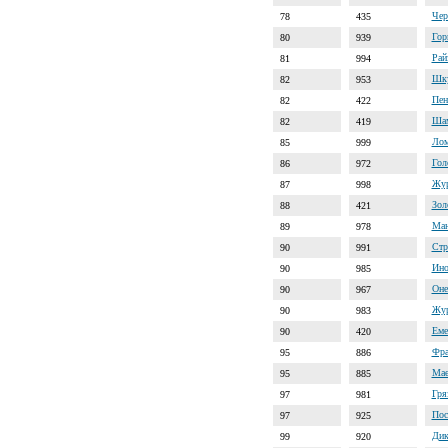
Чер
78
435
Гор
80
939
Рай
81
994
Шку
82
953
Пен
82
422
Шам
82
419
Лом
85
999
Гол
86
972
Жур
87
998
Зол
88
421
Ман
89
978
Стр
90
991
Ино
90
985
Оне
90
967
Жур
90
983
Еме
90
420
Фра
95
886
Мае
95
885
Гря
97
981
Пос
97
925
Дик
99
920