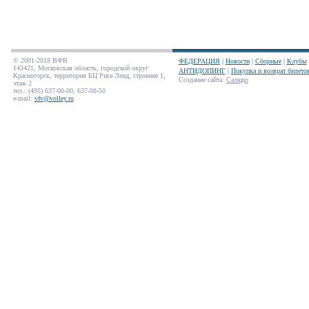
© 2001-2018 ВФВ
ФЕДЕРАЦИЯ
|
Новости
|
Сборные
|
Клубы
143421, Московская область, городской округ
АНТИДОПИНГ
|
Покупка и возврат билето
Красногорск, территория БЦ Рига Ленд, строение 1,
Создание сайта
:
Салюдо
этаж 2
тел.: (495) 637-00-00, 637-08-50
e-mail:
vfv@volley.ru