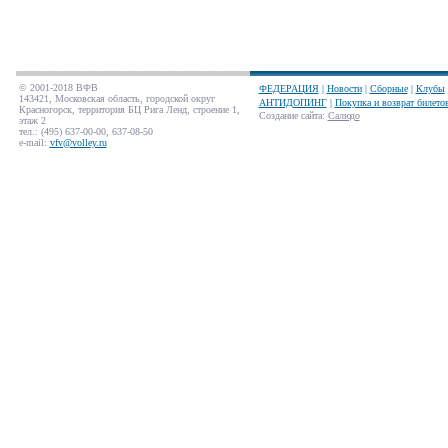
© 2001-2018 ВФВ
ФЕДЕРАЦИЯ
|
Новости
|
Сборные
|
Клубы
143421, Московская область, городской округ
АНТИДОПИНГ
|
Покупка и возврат билето
Красногорск, территория БЦ Рига Ленд, строение 1,
Создание сайта
:
Салюдо
этаж 2
тел.: (495) 637-00-00, 637-08-50
e-mail:
vfv@volley.ru