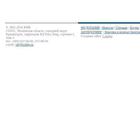
© 2001-2018 ВФВ
ФЕДЕРАЦИЯ
|
Новости
|
Сборные
|
Клубы
143421, Московская область, городской округ
АНТИДОПИНГ
|
Покупка и возврат билето
Красногорск, территория БЦ Рига Ленд, строение 1,
Создание сайта
:
Салюдо
этаж 2
тел.: (495) 637-00-00, 637-08-50
e-mail:
vfv@volley.ru