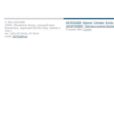
© 2001-2018 ВФВ
ФЕДЕРАЦИЯ
|
Новости
|
Сборные
|
Клубы
143421, Московская область, городской округ
АНТИДОПИНГ
|
Покупка и возврат билето
Красногорск, территория БЦ Рига Ленд, строение 1,
Создание сайта
:
Салюдо
этаж 2
тел.: (495) 637-00-00, 637-08-50
e-mail:
vfv@volley.ru