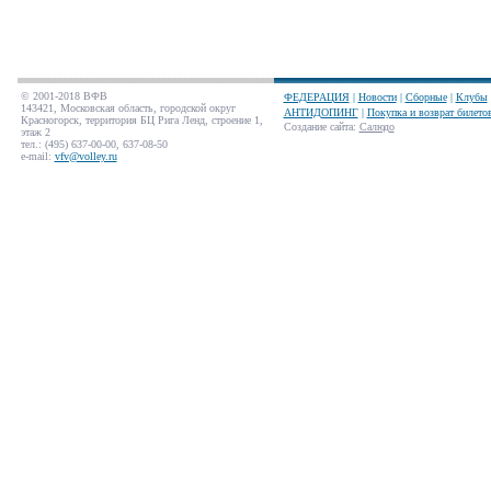
© 2001-2018 ВФВ
ФЕДЕРАЦИЯ
|
Новости
|
Сборные
|
Клубы
143421, Московская область, городской округ
АНТИДОПИНГ
|
Покупка и возврат билето
Красногорск, территория БЦ Рига Ленд, строение 1,
Создание сайта
:
Салюдо
этаж 2
тел.: (495) 637-00-00, 637-08-50
e-mail:
vfv@volley.ru