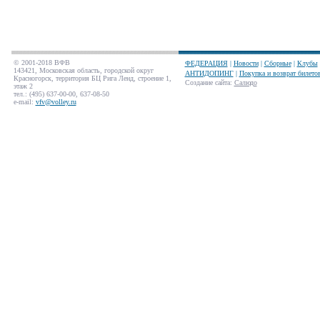
© 2001-2018 ВФВ
ФЕДЕРАЦИЯ
|
Новости
|
Сборные
|
Клубы
143421, Московская область, городской округ
АНТИДОПИНГ
|
Покупка и возврат билето
Красногорск, территория БЦ Рига Ленд, строение 1,
Создание сайта
:
Салюдо
этаж 2
тел.: (495) 637-00-00, 637-08-50
e-mail:
vfv@volley.ru