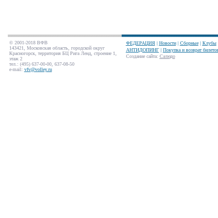
© 2001-2018 ВФВ
ФЕДЕРАЦИЯ
|
Новости
|
Сборные
|
Клубы
143421, Московская область, городской округ
АНТИДОПИНГ
|
Покупка и возврат билето
Красногорск, территория БЦ Рига Ленд, строение 1,
Создание сайта
:
Салюдо
этаж 2
тел.: (495) 637-00-00, 637-08-50
e-mail:
vfv@volley.ru