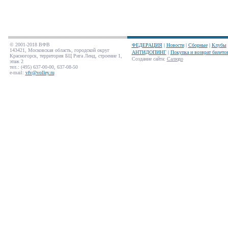
© 2001-2018 ВФВ
ФЕДЕРАЦИЯ
|
Новости
|
Сборные
|
Клубы
143421, Московская область, городской округ
АНТИДОПИНГ
|
Покупка и возврат билето
Красногорск, территория БЦ Рига Ленд, строение 1,
Создание сайта
:
Салюдо
этаж 2
тел.: (495) 637-00-00, 637-08-50
e-mail:
vfv@volley.ru