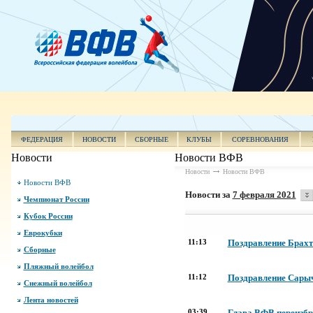
ФЕДЕРАЦИЯ
НОВОСТИ
СБОРНЫЕ
КЛУБЫ
СОРЕВНОВАНИЯ
Новости
Новости ВФВ
Новости
Новости ВФВ
Новости ВФВ
Новости за
7 февраля 2021
Чемпионат России
Кубок России
Еврокубки
11:13
Поздравление Брахт
Сборные
Пляжный волейбол
11:12
Поздравление Сарыч
Снежный волейбол
Лента новостей
03:39
Глава ВФВ переизбр