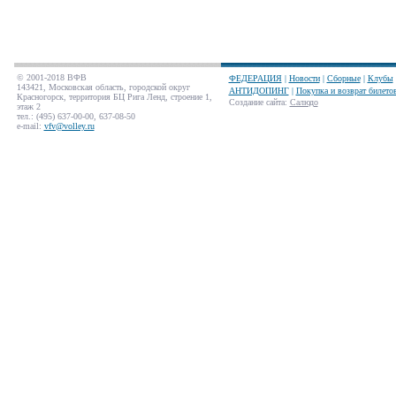
© 2001-2018 ВФВ
ФЕДЕРАЦИЯ
|
Новости
|
Сборные
|
Клубы
143421, Московская область, городской округ
АНТИДОПИНГ
|
Покупка и возврат билето
Красногорск, территория БЦ Рига Ленд, строение 1,
Создание сайта
:
Салюдо
этаж 2
тел.: (495) 637-00-00, 637-08-50
e-mail:
vfv@volley.ru