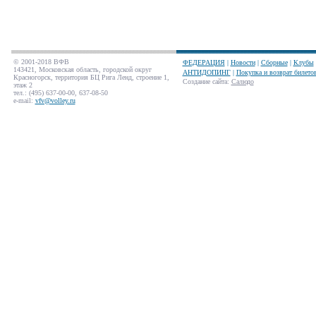
© 2001-2018 ВФВ
ФЕДЕРАЦИЯ
|
Новости
|
Сборные
|
Клубы
143421, Московская область, городской округ
АНТИДОПИНГ
|
Покупка и возврат билето
Красногорск, территория БЦ Рига Ленд, строение 1,
Создание сайта
:
Салюдо
этаж 2
тел.: (495) 637-00-00, 637-08-50
e-mail:
vfv@volley.ru