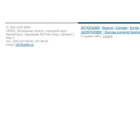
© 2001-2018 ВФВ
ФЕДЕРАЦИЯ
|
Новости
|
Сборные
|
Клубы
143421, Московская область, городской округ
АНТИДОПИНГ
|
Покупка и возврат билето
Красногорск, территория БЦ Рига Ленд, строение 1,
Создание сайта
:
Салюдо
этаж 2
тел.: (495) 637-00-00, 637-08-50
e-mail:
vfv@volley.ru