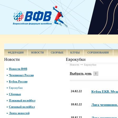
ФЕДЕРАЦИЯ
НОВОСТИ
СБОРНЫЕ
КЛУБЫ
СОРЕВНОВАНИЯ
Новости
Еврокубки
Новости
Еврокубки
Новости ВФВ
Выбрать день
Чемпионат России
Кубок России
Еврокубки
24.02.22
Кубок ЕКВ. Мужч
Сборные
Пляжный волейбол
18.02.22
Лига чемпионов.
Снежный волейбол
Лента новостей
18.02.22
Лига чемпионов.