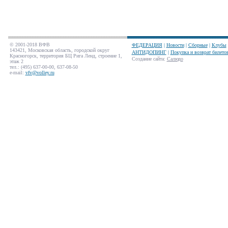
© 2001-2018 ВФВ
ФЕДЕРАЦИЯ
|
Новости
|
Сборные
|
Клубы
143421, Московская область, городской округ
АНТИДОПИНГ
|
Покупка и возврат билето
Красногорск, территория БЦ Рига Ленд, строение 1,
Создание сайта
:
Салюдо
этаж 2
тел.: (495) 637-00-00, 637-08-50
e-mail:
vfv@volley.ru