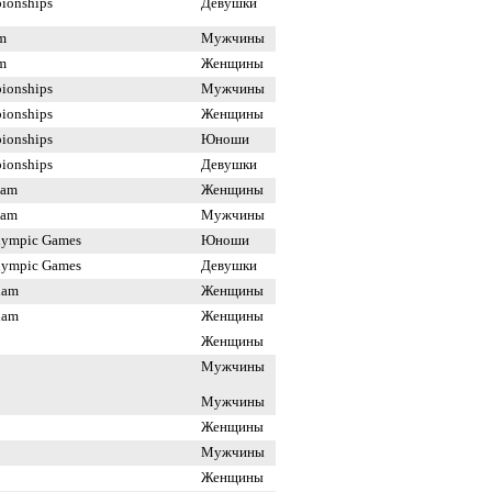
ionships
Девушки
m
Мужчины
m
Женщины
ionships
Мужчины
ionships
Женщины
ionships
Юноши
ionships
Девушки
lam
Женщины
lam
Мужчины
lympic Games
Юноши
lympic Games
Девушки
lam
Женщины
lam
Женщины
Женщины
Мужчины
Мужчины
Женщины
Мужчины
Женщины