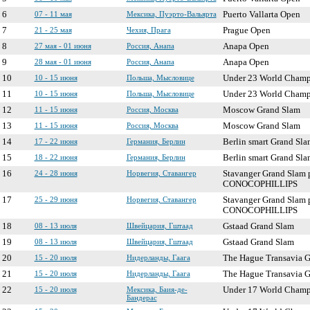
6
07 - 11 мая
Мексика, Пуэрто-Вальярта
Puerto Vallarta Open
7
21 - 25 мая
Чехия, Прага
Prague Open
8
27 мая - 01 июня
Россия, Анапа
Anapa Open
9
28 мая - 01 июня
Россия, Анапа
Anapa Open
10
10 - 15 июня
Польша, Мысловице
Under 23 World Champ
11
10 - 15 июня
Польша, Мысловице
Under 23 World Champ
12
11 - 15 июня
Россия, Москва
Moscow Grand Slam
13
11 - 15 июня
Россия, Москва
Moscow Grand Slam
14
17 - 22 июня
Германия, Берлин
Berlin smart Grand Sla
15
18 - 22 июня
Германия, Берлин
Berlin smart Grand Sla
16
24 - 28 июня
Норвегия, Ставангер
Stavanger Grand Slam 
CONOCOPHILLIPS
17
25 - 29 июня
Норвегия, Ставангер
Stavanger Grand Slam 
CONOCOPHILLIPS
18
08 - 13 июля
Швейцария, Гштаад
Gstaad Grand Slam
19
08 - 13 июля
Швейцария, Гштаад
Gstaad Grand Slam
20
15 - 20 июля
Нидерланды, Гаага
The Hague Transavia 
21
15 - 20 июля
Нидерланды, Гаага
The Hague Transavia 
22
15 - 20 июля
Мексика, Баия-де-
Under 17 World Champ
Бандерас