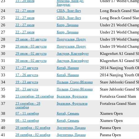
23
15 - 20 июля
Мексика, Баия-де-
Under 17 World Champ
Бандерас
24
22 - 27 июля
США, Лонг-Бич
Long Beach Grand Sla
25
22 - 27 июля
США, Лонг-Бич
Long Beach Grand Sla
26
22 - 27 июля
Кипр, Ларнака
Under 21 World Champ
27
22 - 27 июля
Кипр, Ларнака
Under 21 World Champ
28
29 июля - 03 августа
Португалия, Порту
Under 19 World Champ
29
29 июля - 03 августа
Португалия, Порту
Under 19 World Champ
30
29 июля - 02 августа
Австрия, Клагенфурт
Klagenfurt A1 Grand S
31
30 июля - 02 августа
Австрия, Клагенфурт
Klagenfurt A1 Grand S
32
17 - 27 августа
Китай, Нанкин
2014 Nanjing Youth O
33
17 - 26 августа
Китай, Нанкин
2014 Nanjing Youth O
34
19 - 23 августа
Польша, Старе-Яблонки
Stare Jablonki Grand S
35
20 - 23 августа
Польша, Старе-Яблонки
Stare Jablonki Grand S
36
23 сентября- 28 сентября
Бразилия, Форталеза
Fortaleza Grand Slam
37
23 сентября - 28
Бразилия, Форталеза
Fortaleza Grand Slam
сентября
38
07 - 11 октября
Китай, Сямынь
Xiamen Open
39
08 - 12 октября
Китай, Сямынь
Xiamen Open
40
28 октября - 02 ноября
Аргентина, Парана
Parana Open
41
28 октября - 02 ноября
Аргентина, Парана
Parana Open