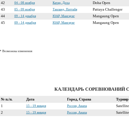
42
04 - 08 ноября
Катар, Доха
Doha Open
43
05 - 09 ноября
Таиланд, Паттайя
Pattaya Challenger
44
09 - 14 декабря
ЮАР, Мангаунг
Mangaung Open
45
09 - 14 декабря
ЮАР, Мангаунг
Mangaung Open
* Возможны изменения
КАЛЕНДАРЬ СОРЕВНОВАНИЙ CE
№ п./п.
Дата
Город, Страна
Турнир
1
15 - 19 января
Россия, Анапа
Satellit
2
15 - 19 января
Россия, Анапа
Satellit