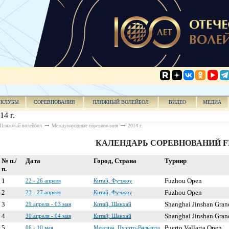
КЛУБЫ
СОРЕВНОВАНИЯ
ПЛЯЖНЫЙ ВОЛЕЙБОЛ
ВИДЕО
МЕДИА
14 г.
Пляжный волейбол
Международные соревнования
2014 г.
КАЛЕНДАРЬ СОРЕВНОВАНИЙ FI
№ п./
Дата
Город, Страна
Турнир
п.
1
22 - 26 апреля
Китай, Фучжоу
Fuzhou Open
2
23 - 27 апреля
Китай, Фучжоу
Fuzhou Open
3
29 апреля - 03 мая
Китай, Шанхай
Shanghai Jinshan Gran
4
30 апреля - 04 мая
Китай, Шанхай
Shanghai Jinshan Gran
5
06 - 10 мая
Мексика, Пуэрто-Вальярта
Puerto Vallarta Open