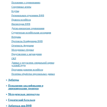
Положения о соревнованиях
Спортивные агенты
Клубам
Региональным отделениям ВФВ
Правила волейбола
Инспекторам ВФВ
Детско-юношеские соревнования
Студенческая волейбольная ассоциация
Ветераны
Протоколы Конференции ВФВ
Отчетность федерации
Молодежные сборные
Представление к награждению
ОКР
Данные о результатах специальной оценки
условий труда
Программа развития волейбола
Политика обработки персональных данных
Арбитры
Повышение квалификации и
лицензирование тренеров
Методическая литература
Героический батальон
Арбитраж при ВФВ