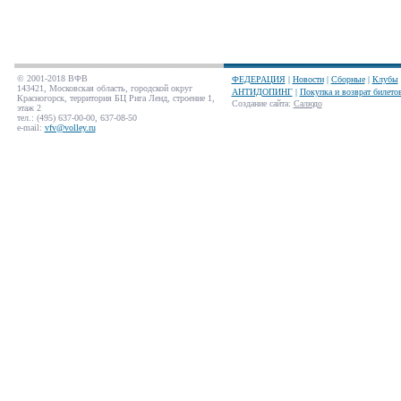
© 2001-2018 ВФВ
ФЕДЕРАЦИЯ
|
Новости
|
Сборные
|
Клубы
143421, Московская область, городской округ
АНТИДОПИНГ
|
Покупка и возврат билето
Красногорск, территория БЦ Рига Ленд, строение 1,
Создание сайта
:
Салюдо
этаж 2
тел.: (495) 637-00-00, 637-08-50
e-mail:
vfv@volley.ru