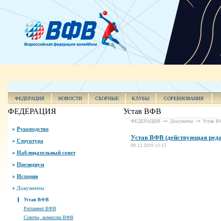
ФЕДЕРАЦИЯ
НОВОСТИ
СБОРНЫЕ
КЛУБЫ
СОРЕВНОВАНИЯ
ФЕДЕРАЦИЯ
Устав ВФВ
ФЕДЕРАЦИЯ
Документы
Устав В
Руководство
Устав ВФВ (действующая реда
Структура
09.12.2019 13:13
Наблюдательный совет
Президиум
История
Документы
Устав ВФВ
Регламент ВФВ
Советы, комиссии ВФВ