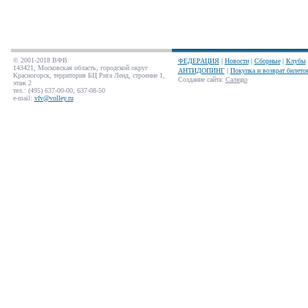
© 2001-2018 ВФВ
ФЕДЕРАЦИЯ
|
Новости
|
Сборные
|
Клубы
143421, Московская область, городской округ
АНТИДОПИНГ
|
Покупка и возврат билето
Красногорск, территория БЦ Рига Ленд, строение 1,
Создание сайта
:
Салюдо
этаж 2
тел.: (495) 637-00-00, 637-08-50
e-mail:
vfv@volley.ru