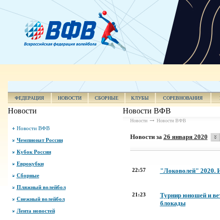
ФЕДЕРАЦИЯ
НОВОСТИ
СБОРНЫЕ
КЛУБЫ
СОРЕВНОВАНИЯ
Новости
Новости ВФВ
Новости
Новости ВФВ
Новости ВФВ
Новости за
26 января 2020
Чемпионат России
Кубок России
Еврокубки
22:57
"Локоволей" 2020. 
Сборные
Пляжный волейбол
21:23
Турнир юношей и ве
Снежный волейбол
блокады
Лента новостей