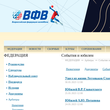
ФЕДЕРАЦИЯ
НОВОСТИ
СБОРНЫЕ
КЛУБЫ
СОРЕВНОВАНИЯ
ФЕДЕРАЦИЯ
События и юбилеи
ФЕДЕРАЦИЯ
Арбитры
События и
Руководство
Назначения
Документы
Событ
Структура
Наблюдательный совет
Ушел из жизни Легоньков Ста
Президиум
30.05.2023 12:00
История
Юбилей В.Р. Главатского
25.05.2023 12:00
Документы
Арбитры
Юбилей А.Ю. Потапова
24.05.2023 12:00
Назначения
Документы