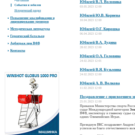
Юбилей В.Л. Воловика
События и юбилеи
03.05.2023 12:00
Исторический раздел
Юбилей Ю.В. Корнева
Повышение квалификации и
10.04.2023 12:00
лицензирование тренеров
Юбилей О.Г. Кирошка
Методическая литература
06.04.2023 12:00
Героический батальон
Юбилей В.А. Дудина
Арбитраж при ВФВ
28.02.2023 12:00
Контакты
Юбилей О.А. Головина
24.02.2023 12:01
Юбилей В.Я. Кузьмина
24.02.2023 12:00
Юбилей А. В. Волкова
11.02.2023 12:00
Поздравление с присвоением з
25.01.2023 12:00
Приказом Министерства спорта Росс
судье Международной категории
Зен
ВФВ, инспектору и главному судье с
одних Олимпийских Играх.
Президиум ВКС поздравляет Андрея В
успехов на благо отечественного вол