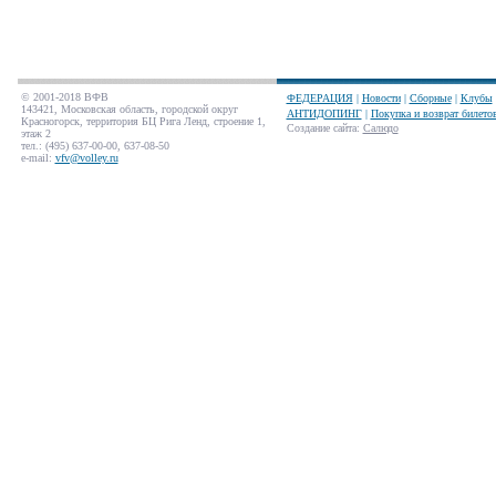
© 2001-2018 ВФВ
ФЕДЕРАЦИЯ
|
Новости
|
Сборные
|
Клубы
143421, Московская область, городской округ
АНТИДОПИНГ
|
Покупка и возврат билето
Красногорск, территория БЦ Рига Ленд, строение 1,
Создание сайта
:
Салюдо
этаж 2
тел.: (495) 637-00-00, 637-08-50
e-mail:
vfv@volley.ru