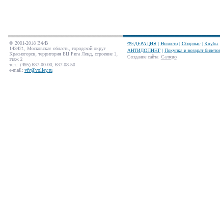
© 2001-2018 ВФВ
ФЕДЕРАЦИЯ
|
Новости
|
Сборные
|
Клубы
143421, Московская область, городской округ
АНТИДОПИНГ
|
Покупка и возврат билето
Красногорск, территория БЦ Рига Ленд, строение 1,
Создание сайта
:
Салюдо
этаж 2
тел.: (495) 637-00-00, 637-08-50
e-mail:
vfv@volley.ru