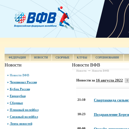
ФЕДЕРАЦИЯ
НОВОСТИ
СБОРНЫЕ
КЛУБЫ
СОРЕВНОВАНИЯ
Новости
Новости ВФВ
Новости
Новости ВФВ
Новости ВФВ
Новости за
16 августа 2022
Чемпионат России
Кубок России
Еврокубки
21:10
Спартакиада сильне
Сборные
Пляжный волейбол
10:23
Поздравление Берези
Снежный волейбол
Лента новостей
08:00
Онлайн-лицензирова