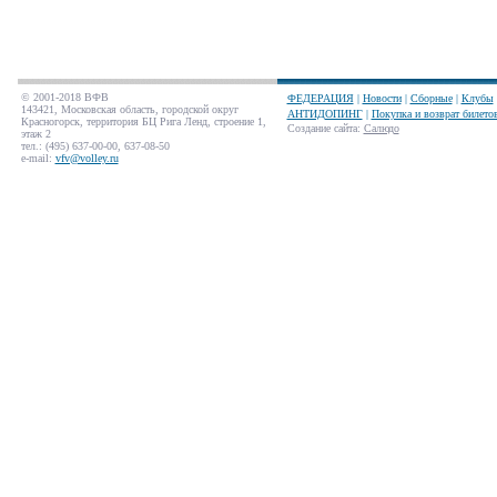
© 2001-2018 ВФВ
ФЕДЕРАЦИЯ
|
Новости
|
Сборные
|
Клубы
143421, Московская область, городской округ
АНТИДОПИНГ
|
Покупка и возврат билето
Красногорск, территория БЦ Рига Ленд, строение 1,
Создание сайта
:
Салюдо
этаж 2
тел.: (495) 637-00-00, 637-08-50
e-mail:
vfv@volley.ru