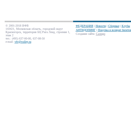
© 2001-2018 ВФВ
ФЕДЕРАЦИЯ
|
Новости
|
Сборные
|
Клубы
143421, Московская область, городской округ
АНТИДОПИНГ
|
Покупка и возврат билето
Красногорск, территория БЦ Рига Ленд, строение 1,
Создание сайта
:
Салюдо
этаж 2
тел.: (495) 637-00-00, 637-08-50
e-mail:
vfv@volley.ru