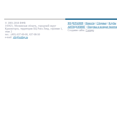
© 2001-2018 ВФВ
ФЕДЕРАЦИЯ
|
Новости
|
Сборные
|
Клубы
143421, Московская область, городской округ
АНТИДОПИНГ
|
Покупка и возврат билето
Красногорск, территория БЦ Рига Ленд, строение 1,
Создание сайта
:
Салюдо
этаж 2
тел.: (495) 637-00-00, 637-08-50
e-mail:
vfv@volley.ru