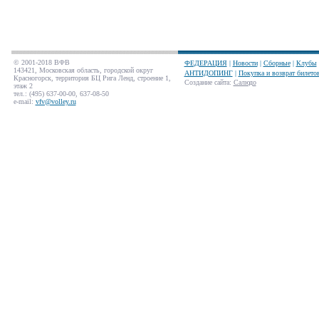
© 2001-2018 ВФВ
ФЕДЕРАЦИЯ
|
Новости
|
Сборные
|
Клубы
143421, Московская область, городской округ
АНТИДОПИНГ
|
Покупка и возврат билето
Красногорск, территория БЦ Рига Ленд, строение 1,
Создание сайта
:
Салюдо
этаж 2
тел.: (495) 637-00-00, 637-08-50
e-mail:
vfv@volley.ru