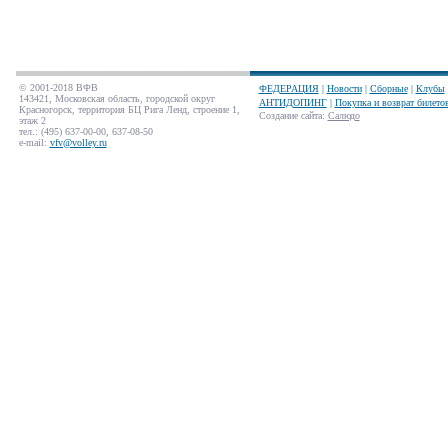
© 2001-2018 ВФВ
ФЕДЕРАЦИЯ
|
Новости
|
Сборные
|
Клубы
143421, Московская область, городской округ
АНТИДОПИНГ
|
Покупка и возврат билето
Красногорск, территория БЦ Рига Ленд, строение 1,
Создание сайта
:
Салюдо
этаж 2
тел.: (495) 637-00-00, 637-08-50
e-mail:
vfv@volley.ru