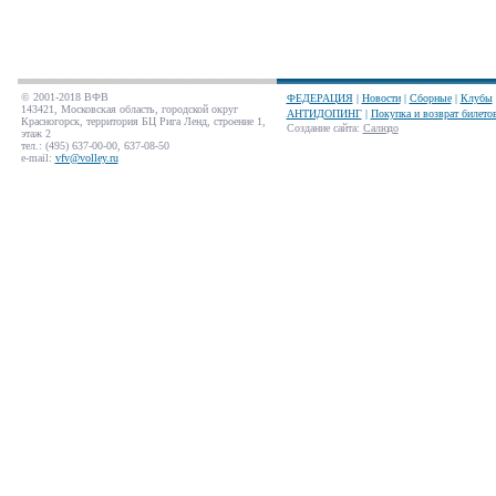
© 2001-2018 ВФВ
ФЕДЕРАЦИЯ
|
Новости
|
Сборные
|
Клубы
143421, Московская область, городской округ
АНТИДОПИНГ
|
Покупка и возврат билето
Красногорск, территория БЦ Рига Ленд, строение 1,
Создание сайта
:
Салюдо
этаж 2
тел.: (495) 637-00-00, 637-08-50
e-mail:
vfv@volley.ru