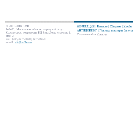
© 2001-2018 ВФВ
ФЕДЕРАЦИЯ
|
Новости
|
Сборные
|
Клубы
143421, Московская область, городской округ
АНТИДОПИНГ
|
Покупка и возврат билето
Красногорск, территория БЦ Рига Ленд, строение 1,
Создание сайта
:
Салюдо
этаж 2
тел.: (495) 637-00-00, 637-08-50
e-mail:
vfv@volley.ru