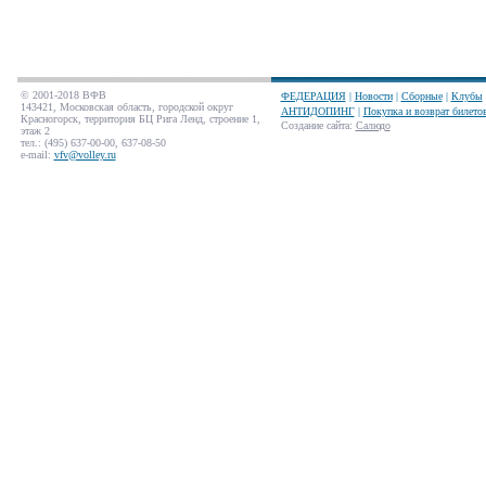
© 2001-2018 ВФВ
ФЕДЕРАЦИЯ
|
Новости
|
Сборные
|
Клубы
143421, Московская область, городской округ
АНТИДОПИНГ
|
Покупка и возврат билето
Красногорск, территория БЦ Рига Ленд, строение 1,
Создание сайта
:
Салюдо
этаж 2
тел.: (495) 637-00-00, 637-08-50
e-mail:
vfv@volley.ru