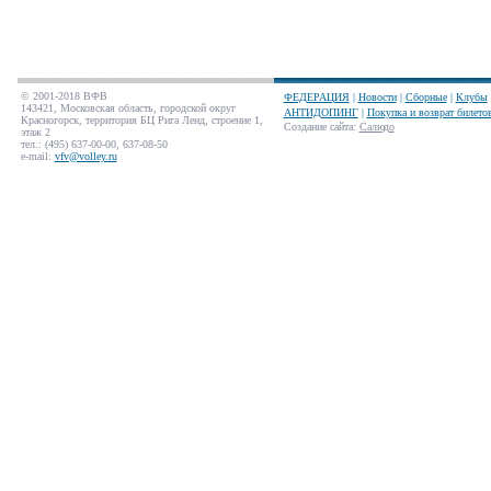
© 2001-2018 ВФВ
ФЕДЕРАЦИЯ
|
Новости
|
Сборные
|
Клубы
143421, Московская область, городской округ
АНТИДОПИНГ
|
Покупка и возврат билето
Красногорск, территория БЦ Рига Ленд, строение 1,
Создание сайта
:
Салюдо
этаж 2
тел.: (495) 637-00-00, 637-08-50
e-mail:
vfv@volley.ru