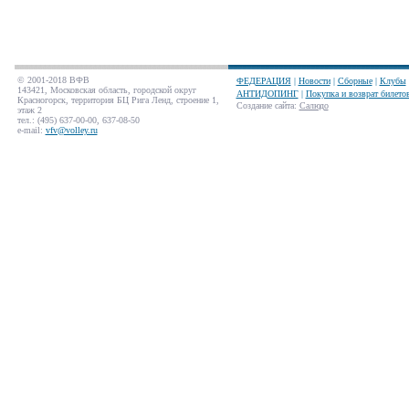
© 2001-2018 ВФВ
ФЕДЕРАЦИЯ
|
Новости
|
Сборные
|
Клубы
143421, Московская область, городской округ
АНТИДОПИНГ
|
Покупка и возврат билето
Красногорск, территория БЦ Рига Ленд, строение 1,
Создание сайта
:
Салюдо
этаж 2
тел.: (495) 637-00-00, 637-08-50
e-mail:
vfv@volley.ru