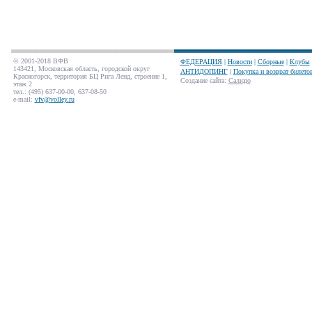
© 2001-2018 ВФВ
ФЕДЕРАЦИЯ
|
Новости
|
Сборные
|
Клубы
143421, Московская область, городской округ
АНТИДОПИНГ
|
Покупка и возврат билето
Красногорск, территория БЦ Рига Ленд, строение 1,
Создание сайта
:
Салюдо
этаж 2
тел.: (495) 637-00-00, 637-08-50
e-mail:
vfv@volley.ru