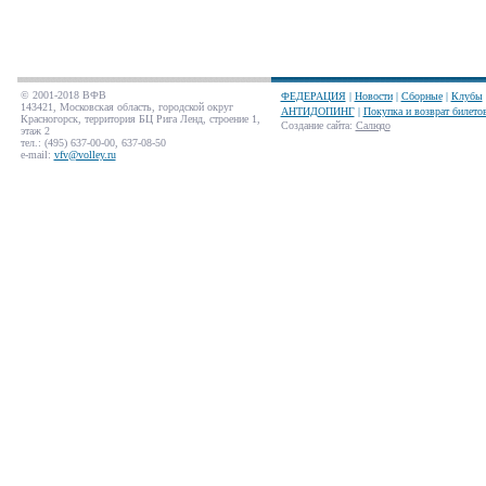
© 2001-2018 ВФВ
ФЕДЕРАЦИЯ
|
Новости
|
Сборные
|
Клубы
143421, Московская область, городской округ
АНТИДОПИНГ
|
Покупка и возврат билето
Красногорск, территория БЦ Рига Ленд, строение 1,
Создание сайта
:
Салюдо
этаж 2
тел.: (495) 637-00-00, 637-08-50
e-mail:
vfv@volley.ru