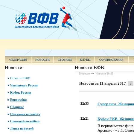
ФЕДЕРАЦИЯ
НОВОСТИ
СБОРНЫЕ
КЛУБЫ
СОРЕВНОВАНИЯ
Новости
Новости ВФВ
Новости
Новости ВФВ
Новости ВФВ
Новости за
11 апреля 2017
Чемпионат России
Кубок России
Еврокубки
22:33
Суперлига. Женщины
Сборные
Пляжный волейбол
22:21
Кубок ЕКВ. Женщины.
Снежный волейбол
В первом матче фина
Лента новостей
Арсицио» - 3:1. Отве