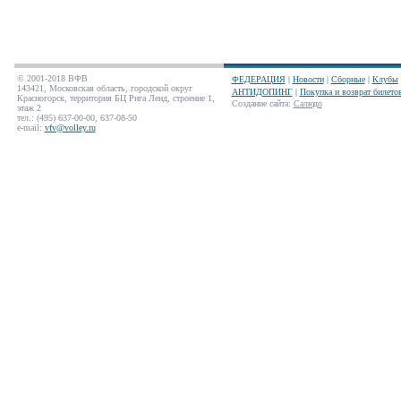
© 2001-2018 ВФВ
ФЕДЕРАЦИЯ
|
Новости
|
Сборные
|
Клубы
143421, Московская область, городской округ
АНТИДОПИНГ
|
Покупка и возврат билето
Красногорск, территория БЦ Рига Ленд, строение 1,
Создание сайта
:
Салюдо
этаж 2
тел.: (495) 637-00-00, 637-08-50
e-mail:
vfv@volley.ru