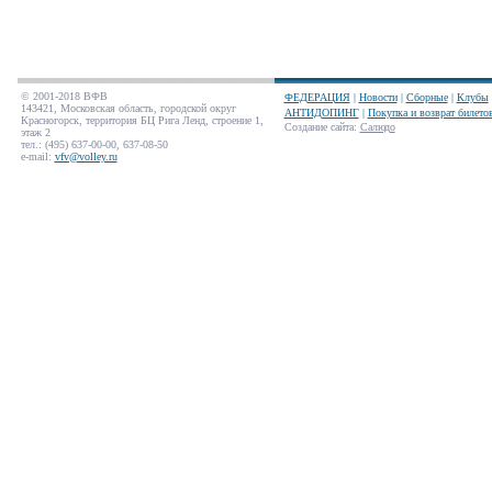
© 2001-2018 ВФВ
ФЕДЕРАЦИЯ
|
Новости
|
Сборные
|
Клубы
143421, Московская область, городской округ
АНТИДОПИНГ
|
Покупка и возврат билето
Красногорск, территория БЦ Рига Ленд, строение 1,
Создание сайта
:
Салюдо
этаж 2
тел.: (495) 637-00-00, 637-08-50
e-mail:
vfv@volley.ru