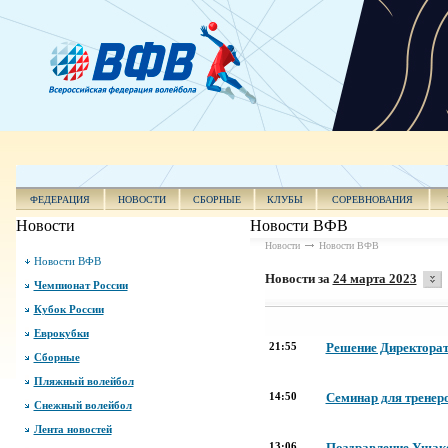
ФЕДЕРАЦИЯ
НОВОСТИ
СБОРНЫЕ
КЛУБЫ
СОРЕВНОВАНИЯ
Новости
Новости ВФВ
Новости
Новости ВФВ
Новости ВФВ
Новости за
24 марта 2023
Чемпионат России
Кубок России
Еврокубки
21:55
Решение Директорат
Сборные
Пляжный волейбол
14:50
Семинар для тренер
Снежный волейбол
Лента новостей
13:06
Поздравление Ушако