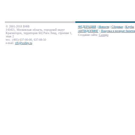
© 2001-2018 ВФВ
ФЕДЕРАЦИЯ
|
Новости
|
Сборные
|
Клубы
143421, Московская область, городской округ
АНТИДОПИНГ
|
Покупка и возврат билето
Красногорск, территория БЦ Рига Ленд, строение 1,
Создание сайта
:
Салюдо
этаж 2
тел.: (495) 637-00-00, 637-08-50
e-mail:
vfv@volley.ru