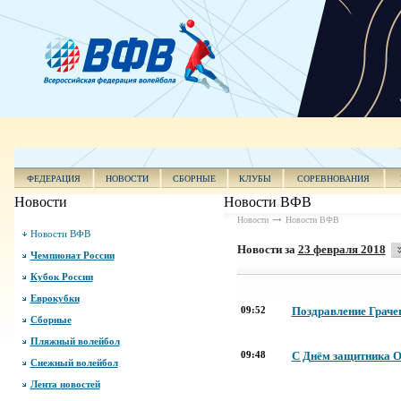
ФЕДЕРАЦИЯ
НОВОСТИ
СБОРНЫЕ
КЛУБЫ
СОРЕВНОВАНИЯ
Новости
Новости ВФВ
Новости
Новости ВФВ
Новости ВФВ
Новости за
23 февраля 2018
Чемпионат России
Кубок России
Еврокубки
09:52
Поздравление Грачев
Сборные
Пляжный волейбол
09:48
С Днём защитника О
Снежный волейбол
Лента новостей