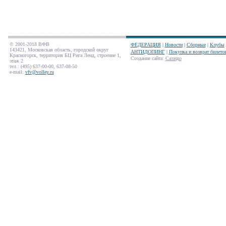
© 2001-2018 ВФВ
ФЕДЕРАЦИЯ
|
Новости
|
Сборные
|
Клубы
143421, Московская область, городской округ
АНТИДОПИНГ
|
Покупка и возврат билето
Красногорск, территория БЦ Рига Ленд, строение 1,
Создание сайта
:
Салюдо
этаж 2
тел.: (495) 637-00-00, 637-08-50
e-mail:
vfv@volley.ru