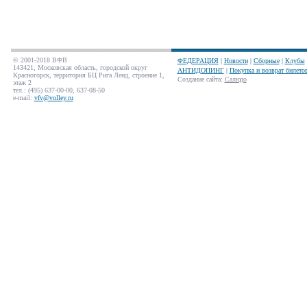
© 2001-2018 ВФВ
ФЕДЕРАЦИЯ
|
Новости
|
Сборные
|
Клубы
143421, Московская область, городской округ
АНТИДОПИНГ
|
Покупка и возврат билето
Красногорск, территория БЦ Рига Ленд, строение 1,
Создание сайта
:
Салюдо
этаж 2
тел.: (495) 637-00-00, 637-08-50
e-mail:
vfv@volley.ru