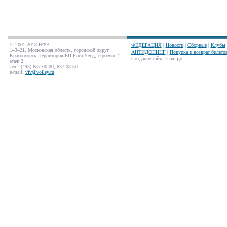
© 2001-2018 ВФВ
ФЕДЕРАЦИЯ
|
Новости
|
Сборные
|
Клубы
143421, Московская область, городской округ
АНТИДОПИНГ
|
Покупка и возврат билето
Красногорск, территория БЦ Рига Ленд, строение 1,
Создание сайта
:
Салюдо
этаж 2
тел.: (495) 637-00-00, 637-08-50
e-mail:
vfv@volley.ru