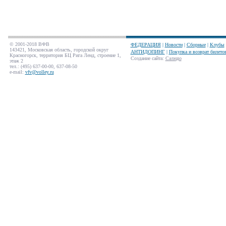
© 2001-2018 ВФВ
ФЕДЕРАЦИЯ
|
Новости
|
Сборные
|
Клубы
143421, Московская область, городской округ
АНТИДОПИНГ
|
Покупка и возврат билето
Красногорск, территория БЦ Рига Ленд, строение 1,
Создание сайта
:
Салюдо
этаж 2
тел.: (495) 637-00-00, 637-08-50
e-mail:
vfv@volley.ru