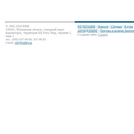
© 2001-2018 ВФВ
ФЕДЕРАЦИЯ
|
Новости
|
Сборные
|
Клубы
143421, Московская область, городской округ
АНТИДОПИНГ
|
Покупка и возврат билето
Красногорск, территория БЦ Рига Ленд, строение 1,
Создание сайта
:
Салюдо
этаж 2
тел.: (495) 637-00-00, 637-08-50
e-mail:
vfv@volley.ru