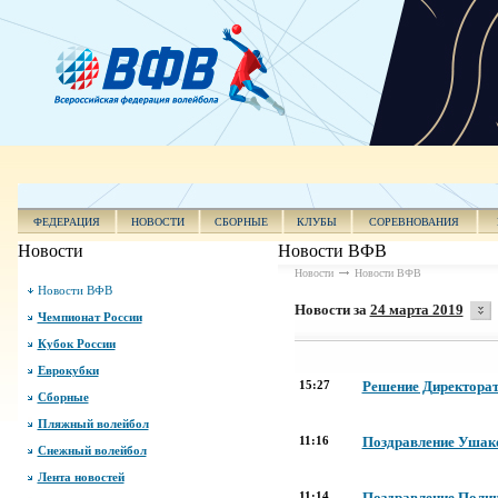
ФЕДЕРАЦИЯ
НОВОСТИ
СБОРНЫЕ
КЛУБЫ
СОРЕВНОВАНИЯ
Новости
Новости ВФВ
Новости
Новости ВФВ
Новости ВФВ
Новости за
24 марта 2019
Чемпионат России
Кубок России
Еврокубки
15:27
Решение Директорат
Сборные
Пляжный волейбол
11:16
Поздравление Ушако
Снежный волейбол
Лента новостей
11:14
Поздравление Полищ