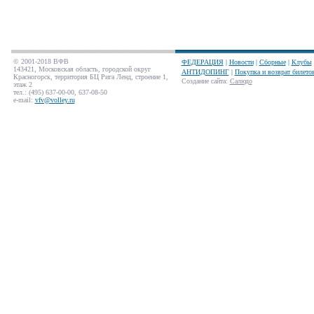
© 2001-2018 ВФВ
ФЕДЕРАЦИЯ
|
Новости
|
Сборные
|
Клубы
143421, Московская область, городской округ
АНТИДОПИНГ
|
Покупка и возврат билето
Красногорск, территория БЦ Рига Ленд, строение 1,
Создание сайта
:
Салюдо
этаж 2
тел.: (495) 637-00-00, 637-08-50
e-mail:
vfv@volley.ru