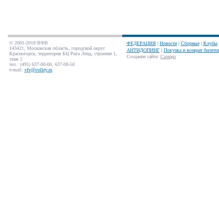
© 2001-2018 ВФВ
ФЕДЕРАЦИЯ
|
Новости
|
Сборные
|
Клубы
143421, Московская область, городской округ
АНТИДОПИНГ
|
Покупка и возврат билето
Красногорск, территория БЦ Рига Ленд, строение 1,
Создание сайта
:
Салюдо
этаж 2
тел.: (495) 637-00-00, 637-08-50
e-mail:
vfv@volley.ru