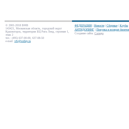
© 2001-2018 ВФВ
ФЕДЕРАЦИЯ
|
Новости
|
Сборные
|
Клубы
143421, Московская область, городской округ
АНТИДОПИНГ
|
Покупка и возврат билето
Красногорск, территория БЦ Рига Ленд, строение 1,
Создание сайта
:
Салюдо
этаж 2
тел.: (495) 637-00-00, 637-08-50
e-mail:
vfv@volley.ru