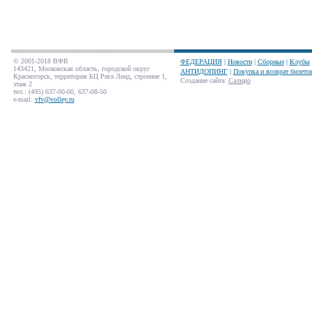
© 2001-2018 ВФВ
ФЕДЕРАЦИЯ
|
Новости
|
Сборные
|
Клубы
143421, Московская область, городской округ
АНТИДОПИНГ
|
Покупка и возврат билето
Красногорск, территория БЦ Рига Ленд, строение 1,
Создание сайта
:
Салюдо
этаж 2
тел.: (495) 637-00-00, 637-08-50
e-mail:
vfv@volley.ru