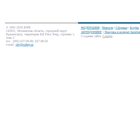
© 2001-2018 ВФВ
ФЕДЕРАЦИЯ
|
Новости
|
Сборные
|
Клубы
143421, Московская область, городской округ
АНТИДОПИНГ
|
Покупка и возврат билето
Красногорск, территория БЦ Рига Ленд, строение 1,
Создание сайта
:
Салюдо
этаж 2
тел.: (495) 637-00-00, 637-08-50
e-mail:
vfv@volley.ru