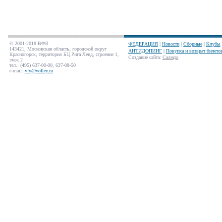
© 2001-2018 ВФВ
ФЕДЕРАЦИЯ
|
Новости
|
Сборные
|
Клубы
143421, Московская область, городской округ
АНТИДОПИНГ
|
Покупка и возврат билето
Красногорск, территория БЦ Рига Ленд, строение 1,
Создание сайта
:
Салюдо
этаж 2
тел.: (495) 637-00-00, 637-08-50
e-mail:
vfv@volley.ru