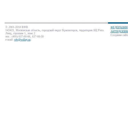
© 2001-2018 ВФВ
ФЕДЕРАЦИЯ
143421, Московская область, городской округ Красногорск, территория БЦ Рига
АНТИДОПИН
Ленд, строение 1, этаж 2
Создание сайт
тел.: (495) 637-00-00, 637-08-50
e-mail:
vfv@volley.ru