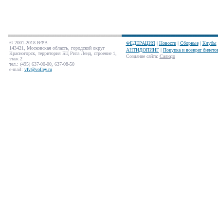
© 2001-2018 ВФВ
ФЕДЕРАЦИЯ
|
Новости
|
Сборные
|
Клубы
143421, Московская область, городской округ
АНТИДОПИНГ
|
Покупка и возврат билето
Красногорск, территория БЦ Рига Ленд, строение 1,
Создание сайта
:
Салюдо
этаж 2
тел.: (495) 637-00-00, 637-08-50
e-mail:
vfv@volley.ru