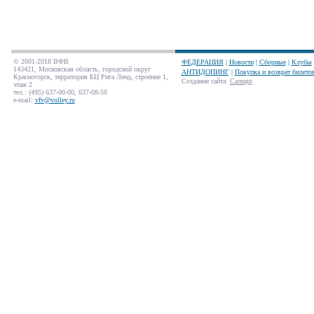
© 2001-2018 ВФВ
ФЕДЕРАЦИЯ
|
Новости
|
Сборные
|
Клубы
143421, Московская область, городской округ
АНТИДОПИНГ
|
Покупка и возврат билето
Красногорск, территория БЦ Рига Ленд, строение 1,
Создание сайта
:
Салюдо
этаж 2
тел.: (495) 637-00-00, 637-08-50
e-mail:
vfv@volley.ru